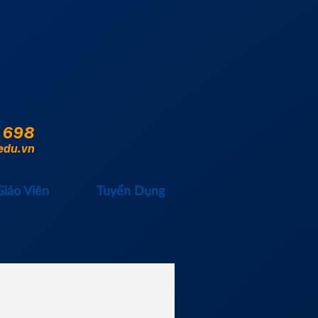
 698
edu.vn
Giáo Viên
Tuyển Dụng