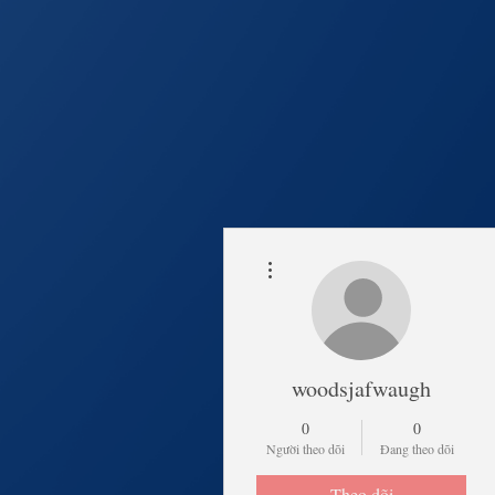
Thao tác khác
Trang Chủ
Lịch Khai 
woodsjafwaugh
0
0
Người theo dõi
Đang theo dõi
Theo dõi