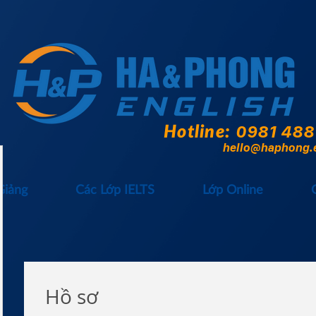
Hotline:
0981 488
hello@haphong.
Giảng
Các Lớp IELTS
Lớp Online
Hồ sơ