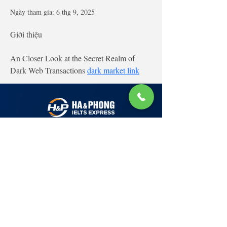
Ngày tham gia: 6 thg 9, 2025
Giới thiệu
An Closer Look at the Secret Realm of 
Dark Web Transactions 
dark market link
Lớp Học: phố Thái Thịnh (Hà Nội) và Tạ
Quang Bửu (Hà Nội)
✉ Email:
Tuyển Dụng
hello@haphong.edu.vn
Blog
📞
Ho
tline
0981 488 698
0961 607 660