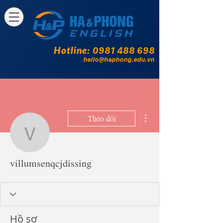
Hotline:
0981 488 698
hello@haphong.edu.vn
Thao tác khác
Theo dõi
villumsenqcjdissing
villumsenqcjdissing
Hồ sơ