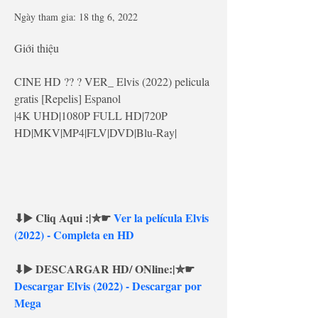
Ngày tham gia: 18 thg 6, 2022
Giới thiệu
CINE HD ?? ? VER_ Elvis (2022) pelicula 
gratis [Repelis] Espanol
|4K UHD|1080P FULL HD|720P 
HD|MKV|MP4|FLV|DVD|Blu-Ray|
⬇▶️ Cliq Aqui :|✮☛ 
Ver la película Elvis 
(2022) - Completa en HD
⬇▶️ DESCARGAR HD/ ONline:|✮☛ 
Descargar Elvis (2022) - Descargar por 
Mega