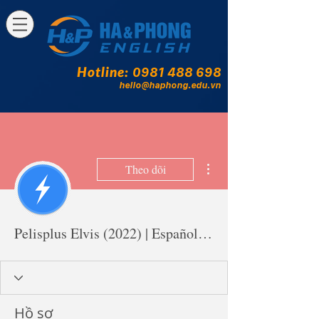
Hotline:
0981 488 698
hello@haphong.edu.vn
Thao tác khác
Theo dõi
Pelisplus Elvis (2022) | Español y Latino
Hồ sơ