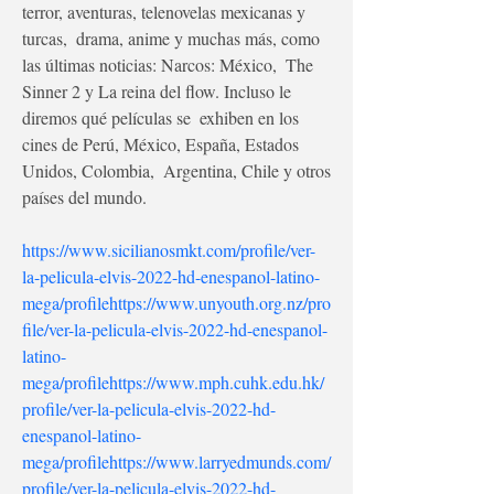
terror, aventuras, telenovelas mexicanas y 
turcas,  drama, anime y muchas más, como 
las últimas noticias: Narcos: México,  The 
Sinner 2 y La reina del flow. Incluso le 
diremos qué películas se  exhiben en los 
cines de Perú, México, España, Estados 
Unidos, Colombia,  Argentina, Chile y otros 
países del mundo. 
https://www.sicilianosmkt.com/profile/ver-
la-pelicula-elvis-2022-hd-enespanol-latino-
mega/profile
https://www.unyouth.org.nz/pro
file/ver-la-pelicula-elvis-2022-hd-enespanol-
latino-
mega/profile
https://www.mph.cuhk.edu.hk/
profile/ver-la-pelicula-elvis-2022-hd-
enespanol-latino-
mega/profile
https://www.larryedmunds.com/
profile/ver-la-pelicula-elvis-2022-hd-