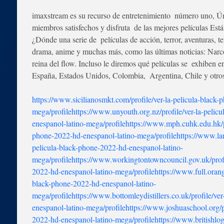
imaxstream es su recurso de entretenimiento  número uno, Ún
miembros satisfechos y disfruta  de las mejores películas 
¿Dónde una serie de  películas de acción, terror, aventuras, t
drama, anime y muchas más, como las últimas noticias: Narc
reina del flow. Incluso le diremos qué películas se  exhiben e
España, Estados Unidos, Colombia,  Argentina, Chile y otro
https://www.sicilianosmkt.com/profile/ver-la-pelicula-black
mega/profile
https://www.unyouth.org.nz/profile/ver-la-pelic
enespanol-latino-mega/profile
https://www.mph.cuhk.edu.hk/pr
phone-2022-hd-enespanol-latino-mega/profile
https://www.la
pelicula-black-phone-2022-hd-enespanol-latino-
mega/profile
https://www.workingtontowncouncil.gov.uk/profi
2022-hd-enespanol-latino-mega/profile
https://www.full.orang
black-phone-2022-hd-enespanol-latino-
mega/profile
https://www.bottomleydistillers.co.uk/profile/ve
enespanol-latino-mega/profile
https://www.joshuaschool.org/pr
2022-hd-enespanol-latino-mega/profile
https://www.britishlog