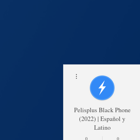
Thao tác khác
Trang Chủ
Lịch Khai 
Pelisplus Black Phone
(2022) | Español y
Latino
0
0