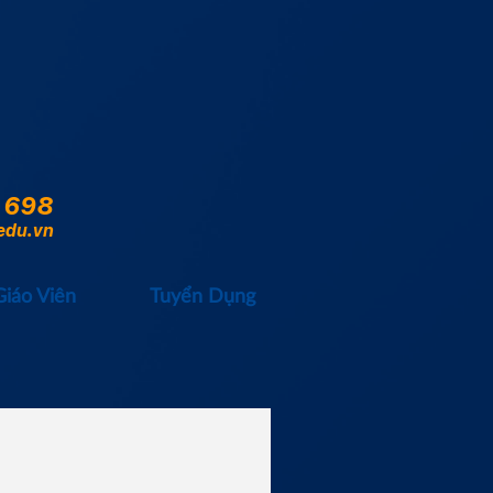
 698
edu.vn
Giáo Viên
Tuyển Dụng