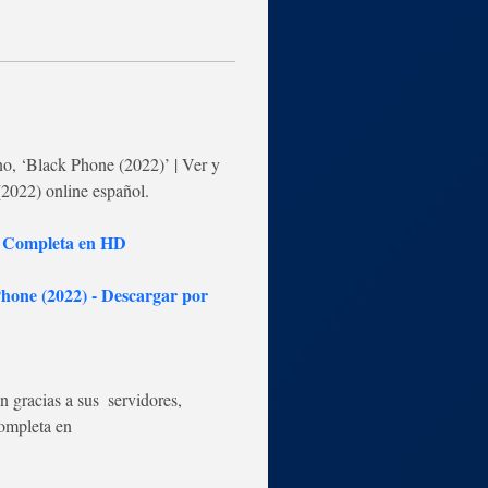
o, ‘Black Phone (2022)’ | Ver y 
(2022) online español.
 - Completa en HD
hone (2022) - Descargar por 
 gracias a sus  servidores, 
completa en