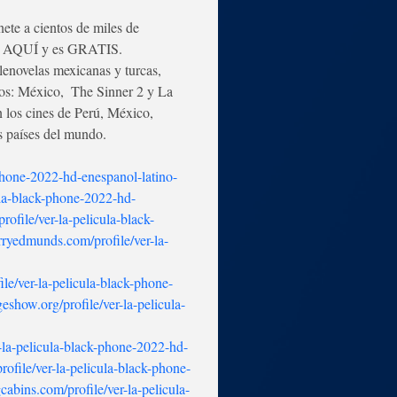
ete a cientos de miles de 
Está AQUÍ y es GRATIS.
elenovelas mexicanas y turcas,  
os: México,  The Sinner 2 y La 
n los cines de Perú, México, 
s países del mundo. 
-phone-2022-hd-enespanol-latino-
ula-black-phone-2022-hd-
ofile/ver-la-pelicula-black-
rryedmunds.com/profile/ver-la-
le/ver-la-pelicula-black-phone-
eshow.org/profile/ver-la-pelicula-
r-la-pelicula-black-phone-2022-hd-
ofile/ver-la-pelicula-black-phone-
cabins.com/profile/ver-la-pelicula-