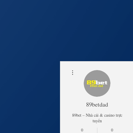
Thao tác khác
Trang Chủ
Lịch Khai 
89betdad
89bet – Nhà cái & casino trực
tuyến
0
0