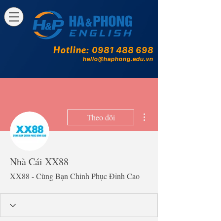
Hotline:
0981 488 698
hello@haphong.edu.vn
Thao tác khác
Theo dõi
Nhà Cái XX88
XX88 - Cùng Bạn Chinh Phục Đỉnh Cao