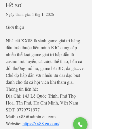
Hồ sơ
Ngày tham gia: 1 thg 1, 2026
Giới thiệu
Nhà cái XX88 là sảnh game giải trí hàng 
đầu trực thuộc liên minh KJC cung cấp 
nhiều thể loại game giải trí hấp dẫn từ 
casino trực tuyến, cá cược thể thao, bắn cá 
đổi thưởng, nổ hũ, game bài 3D, đá gà...vv. 
Chế độ hấp dẫn với nhiều ưu đãi đặc biệt 
dành cho tất cả hội viên khi tham gia.
Thông tin liên hệ:
Địa Chỉ: 143 Lê Quốc Trinh, Phú Thọ 
Hoà, Tân Phú, Hồ Chí Minh, Việt Nam
SĐT: 0779771977
Mail: xx88@admin.eu.com
Website: 
https://xx88.eu.com/