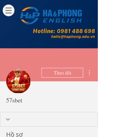
Hotline:
0981 488 698
hello@haphong.edu.vn
Thao tác khác
Theo dõi
57sbet
Hồ sơ