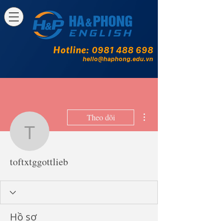
Hotline:
0981 488 698
hello@haphong.edu.vn
Thao tác khác
Theo dõi
toftxtggottlieb
toftxtggottlieb
Hồ sơ