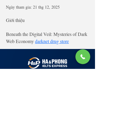
Ngày tham gia: 21 thg 12, 2025
Giới thiệu
Beneath the Digital Veil: Mysteries of Dark 
Web Economy 
darknet drug store
Lớp Học: phố Thái Thịnh (Hà Nội) và Tạ
Quang Bửu (Hà Nội)
✉ Email:
Tuyển Dụng
hello@haphong.edu.vn
Blog
📞
Ho
tline
0981 488 698
0961 607 660