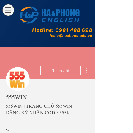
Hotline:
0981 488 698
hello@haphong.edu.vn
Thao tác khác
Theo dõi
555WIN
555WIN | TRANG CHỦ 555WIN -
ĐĂNG KÝ NHẬN CODE 555K