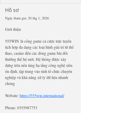
Hồ sơ
Ngày tham gia: 20 thg 1, 2026
Giới thiệu
555WIN là cổng game cá cược trực tuyến 
tích hợp đa dạng các loại hình giải trí từ thể 
thao, casino đến các dòng game bài đổi 
thưởng thế hệ mới. Hệ thống được xây 
dựng trên nền tảng hạ tầng công nghệ siêu 
ổn định, tập trung vào tính tổ chức chuyên 
nghiệp và khả năng xử lý dữ liệu nhanh 
chóng
Website: 
https://555win.international/
Phone: 0355987753