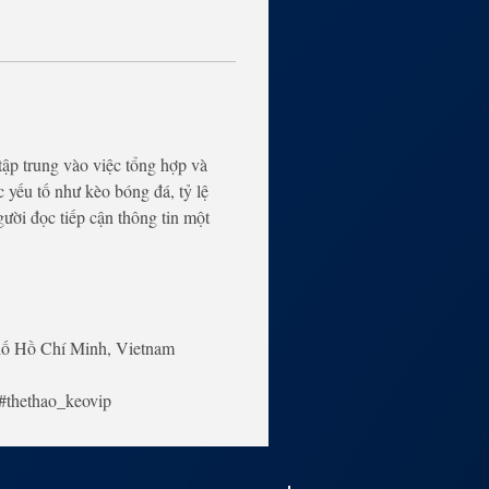
ập trung vào việc tổng hợp và 
 yếu tố như kèo bóng đá, tỷ lệ 
gười đọc tiếp cận thông tin một 
hố Hồ Chí Minh, Vietnam
#thethao_keovip