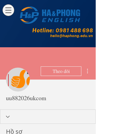
Hotline:
0981 488 698
hello@haphong.edu.vn
Thao tác khác
Theo dõi
uu882026ukcom
Hồ sơ