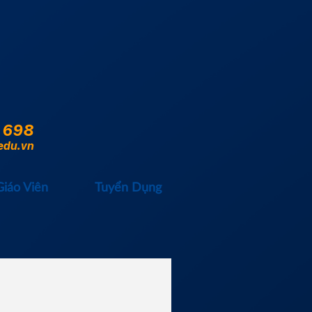
 698
edu.vn
Giáo Viên
Tuyển Dụng