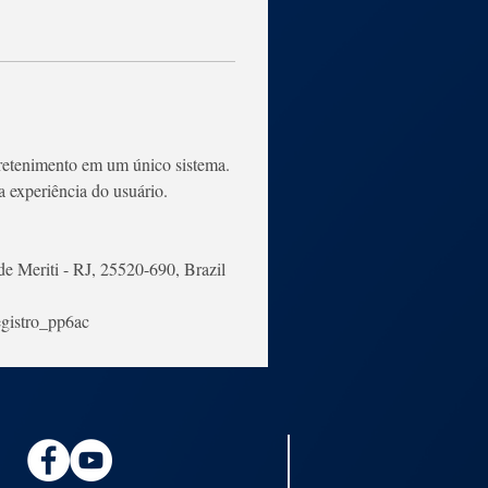
retenimento em um único sistema. 
a experiência do usuário.
de Meriti - RJ, 25520-690, Brazil
egistro_pp6ac