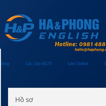
Hotline:
0981 488
hello@haphong.
Giảng
Các Lớp IELTS
Lớp Online
Hồ sơ