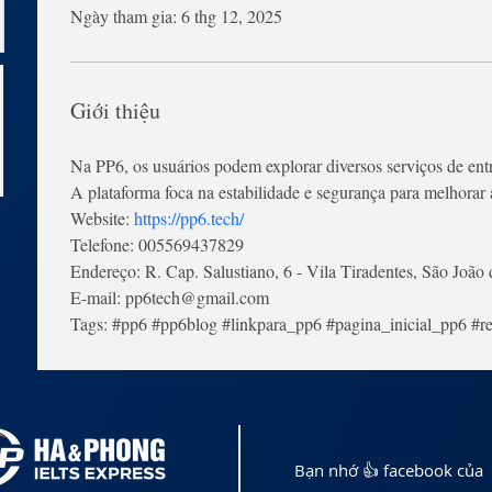
Ngày tham gia: 6 thg 12, 2025
Giới thiệu
Na PP6, os usuários podem explorar diversos serviços de ent
A plataforma foca na estabilidade e segurança para melhorar 
Website: 
https://pp6.tech/
Telefone: 005569437829
Endereço: R. Cap. Salustiano, 6 - Vila Tiradentes, São João 
E-mail: pp6tech@gmail.com
Tags: #pp6 #pp6blog #linkpara_pp6 #pagina_inicial_pp6 #r
Bạn nhớ 👍 facebook của