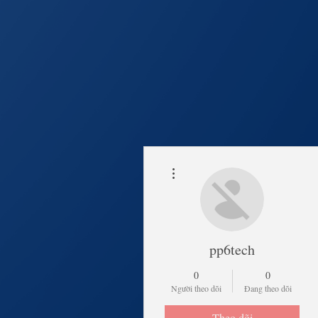
Thao tác khác
Trang Chủ
Lịch Khai 
pp6tech
0
0
Người theo dõi
Đang theo dõi
Theo dõi