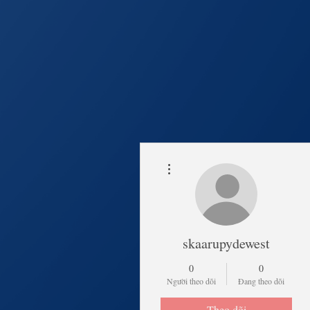
Thao tác khác
Trang Chủ
Lịch Khai 
skaarupydewest
0
0
Người theo dõi
Đang theo dõi
Theo dõi