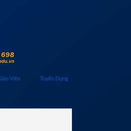
 698
edu.vn
Giáo Viên
Tuyển Dụng