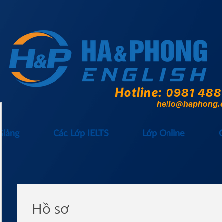
Hotline:
0981 488
hello@haphong.
Giảng
Các Lớp IELTS
Lớp Online
Hồ sơ