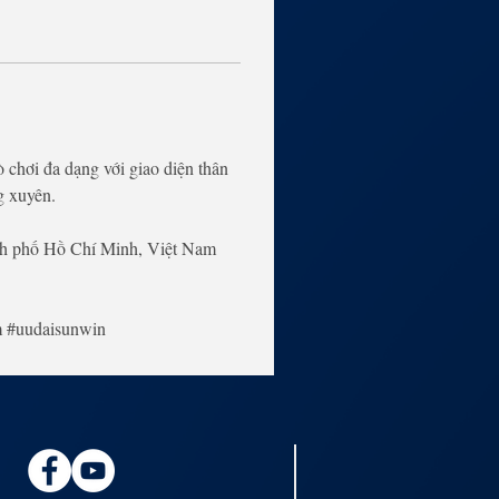
 chơi đa dạng với giao diện thân 
 xuyên.  
nh phố Hồ Chí Minh, Việt Nam
m #uudaisunwin