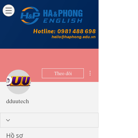
Hotline:
0981 488 698
hello@haphong.edu.vn
Thao tác khác
Theo dõi
dduutech
Hồ sơ