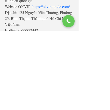
tại nhiều quốc gia.
Website OKVIP: 
https://okviptop.de.com/
Địa chỉ: 125 Nguyễn Văn Thương, Phường 
25, Bình Thạnh, Thành phố Hồ Chí Minh, 
Việt Nam
Hotline: 0898872442
#okvip #nhacaiokvip #trangchuokvip 
#linkvaookvip #okviptopdecom
Lớp Học: phố Thái Thịnh (Hà Nội) và Tạ
Quang Bửu (Hà Nội)
✉ Email:
Tuyển Dụng
hello@haphong.edu.vn
Blog
📞
Ho
tline
0981 488 698
0961 607 660