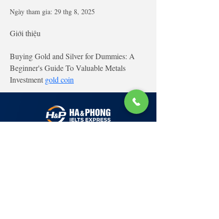
Ngày tham gia: 29 thg 8, 2025
Giới thiệu
Buying Gold and Silver for Dummies: A 
Beginner's Guide To Valuable Metals 
Investment 
gold coin
Lớp Học: phố Thái Thịnh (Hà Nội) và Tạ
Quang Bửu (Hà Nội)
✉ Email:
Tuyển Dụng
hello@haphong.edu.vn
Blog
📞
Ho
tline
0981 488 698
0961 607 660