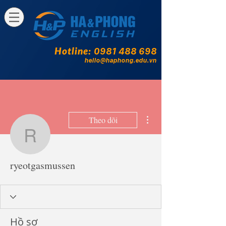
Hotline:
0981 488 698
hello@haphong.edu.vn
Thao tác khác
Theo dõi
ryeotgasmussen
ryeotgasmussen
Hồ sơ