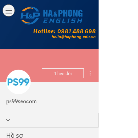
Hotline:
0981 488 698
hello@haphong.edu.vn
Thao tác khác
Theo dõi
ps99seocom
Hồ sơ