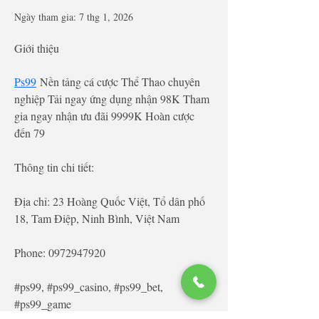
Ngày tham gia: 7 thg 1, 2026
Giới thiệu
Ps99
 Nền tảng cá cược Thể Thao chuyên 
nghiệp Tải ngay ứng dụng nhận 98K Tham 
gia ngay nhận ưu đãi 9999K Hoàn cược 
đến 79
Thông tin chi tiết:
Địa chỉ: 23 Hoàng Quốc Việt, Tổ dân phố 
18, Tam Điệp, Ninh Bình, Việt Nam
Phone: 0972947920
#ps99, #ps99_casino, #ps99_bet, 
#ps99_game