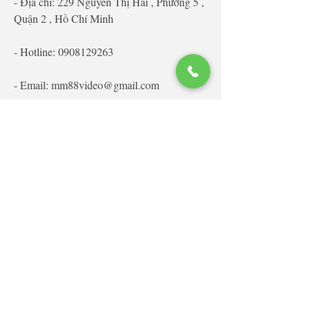
- Địa chỉ: 229 Nguyễn Thị Hai , Phường 5 , 
Quận 2 , Hồ Chí Minh 
- Hotline: 0908129263 
- Email: mm88video@gmail.com 
#mm88, #trangchumm88, #nhacaimm88 
#mm88vin
Lớp Học: phố Thái Thịnh (Hà Nội) và Tạ
Quang Bửu (Hà Nội)
✉ Email:
Tuyển Dụng
hello@haphong.edu.vn
Blog
📞
Ho
tline
0981 488 698