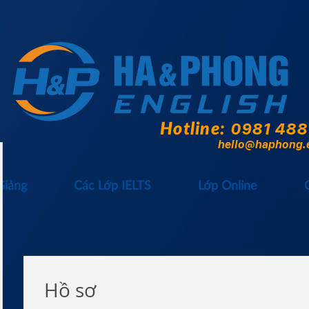
Hotline:
0981 488
hello@haphong.
Giảng
Các Lớp IELTS
Lớp Online
Hồ sơ