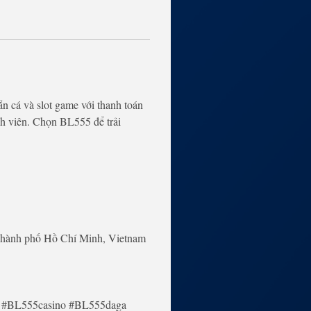
ắn cá và slot game với thanh toán 
h viên. Chọn BL555 để trải 
Thành phố Hồ Chí Minh, Vietnam
5 #BL555casino #BL555daga