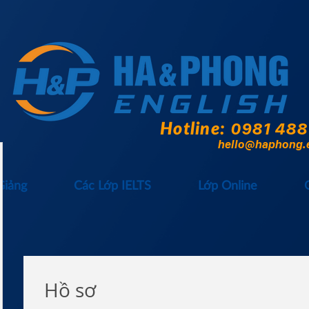
Hotline:
0981 488
hello@haphong.
Giảng
Các Lớp IELTS
Lớp Online
Hồ sơ