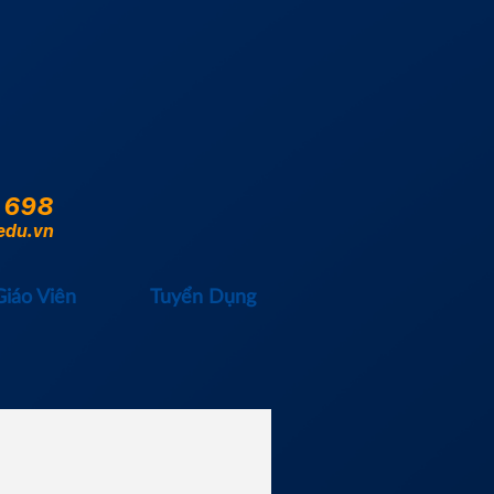
 698
edu.vn
Giáo Viên
Tuyển Dụng