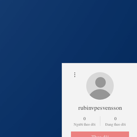
Thao tác khác
Trang Chủ
Lịch Khai 
rubinvpesvensson
0
0
Người theo dõi
Đang theo dõi
Theo dõi