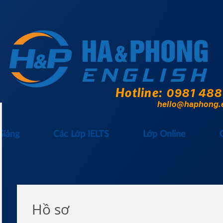
Hotline:
0981 488
hello@haphong.
Giảng
Các Lớp IELTS
Lớp Online
Hồ sơ