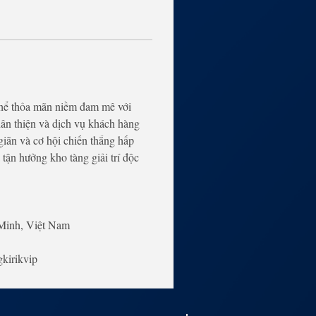
ó thể thỏa mãn niềm đam mê với 
hân thiện và dịch vụ khách hàng 
iãn và cơ hội chiến thắng hấp 
tận hưởng kho tàng giải trí độc 
Minh, Việt Nam
gkirikvip