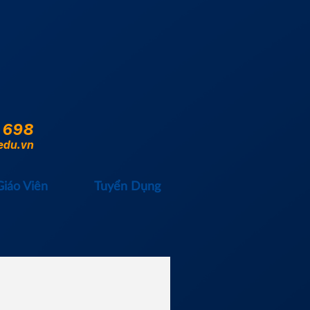
 698
edu.vn
Giáo Viên
Tuyển Dụng