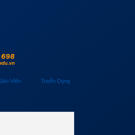
 698
edu.vn
Giáo Viên
Tuyển Dụng