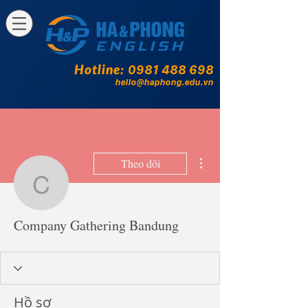
Hotline:
0981 488 698
hello@haphong.edu.vn
Thao tác khác
Theo dõi
Company Gathering Ba
Company Gathering Bandung
Hồ sơ