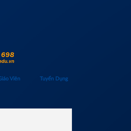
 698
edu.vn
Giáo Viên
Tuyển Dụng