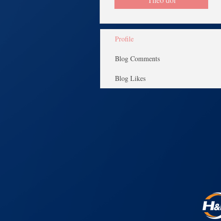
Profile
Blog Comments
Blog Likes