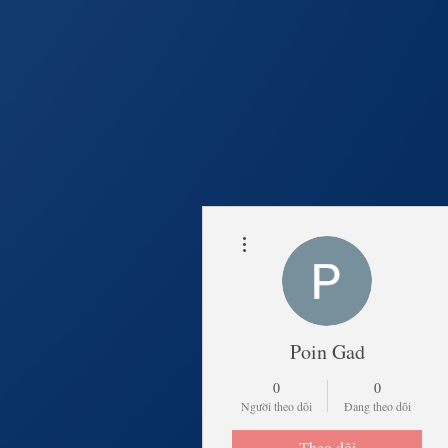
Thao tác khác
Trang Chủ
Lịch Khai 
Poin Gad
0
0
Người theo dõi
Đang theo dõi
Theo dõi