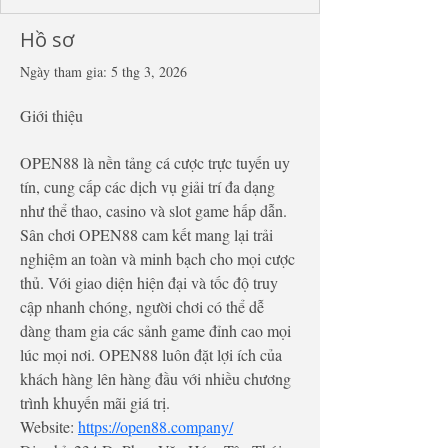
Hồ sơ
Ngày tham gia: 5 thg 3, 2026
Giới thiệu
OPEN88 là nền tảng cá cược trực tuyến uy 
tín, cung cấp các dịch vụ giải trí đa dạng 
như thể thao, casino và slot game hấp dẫn. 
Sân chơi OPEN88 cam kết mang lại trải 
nghiệm an toàn và minh bạch cho mọi cược 
thủ. Với giao diện hiện đại và tốc độ truy 
cập nhanh chóng, người chơi có thể dễ 
dàng tham gia các sảnh game đỉnh cao mọi 
lúc mọi nơi. OPEN88 luôn đặt lợi ích của 
khách hàng lên hàng đầu với nhiều chương 
trình khuyến mãi giá trị.
Website: 
https://open88.company/