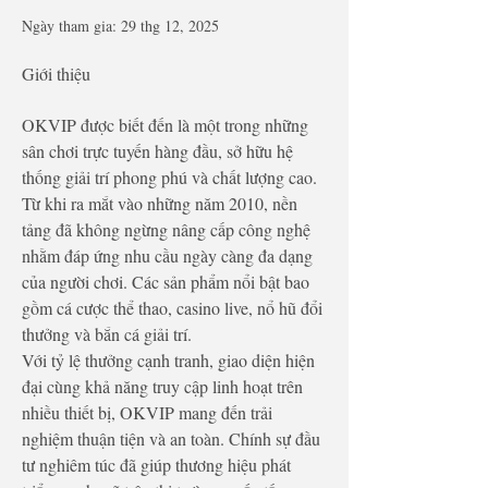
Ngày tham gia: 29 thg 12, 2025
Giới thiệu
OKVIP được biết đến là một trong những 
sân chơi trực tuyến hàng đầu, sở hữu hệ 
thống giải trí phong phú và chất lượng cao. 
Từ khi ra mắt vào những năm 2010, nền 
tảng đã không ngừng nâng cấp công nghệ 
nhằm đáp ứng nhu cầu ngày càng đa dạng 
của người chơi. Các sản phẩm nổi bật bao 
gồm cá cược thể thao, casino live, nổ hũ đổi 
thưởng và bắn cá giải trí. 
Với tỷ lệ thưởng cạnh tranh, giao diện hiện 
đại cùng khả năng truy cập linh hoạt trên 
nhiều thiết bị, OKVIP mang đến trải 
nghiệm thuận tiện và an toàn. Chính sự đầu 
tư nghiêm túc đã giúp thương hiệu phát 