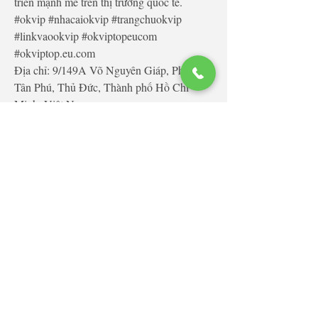
triển mạnh mẽ trên thị trường quốc tế.
#okvip #nhacaiokvip #trangchuokvip 
#linkvaookvip #okviptopeucom 
#okviptop.eu.com
Địa chỉ: 9/149A Võ Nguyên Giáp, Phường 
Tân Phú, Thủ Đức, Thành phố Hồ Chí 
Minh, Việt Nam
Hotline: 0783537887
Website OKVIP: 
https://okviptop.eu.com/
Lớp Học: phố Thái Thịnh (Hà Nội) và Tạ
Quang Bửu (Hà Nội)
✉ Email:
Tuyển Dụng
hello@haphong.edu.vn
Blog
📞
Ho
tline
0981 488 698