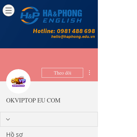
Hotline:
0981 488 698
hello@haphong.edu.vn
Thao tác khác
Theo dõi
OKVIPTOP EU COM
Hồ sơ