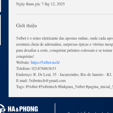
Ngày tham gia: 7 thg 12, 2025
Giới thiệu
5xtbet é o reino eletrizante das apostas online, onde cada ap
aventura cheia de adrenalina, surpresas épicas e vitórias ines
para desafiar a sorte, conquistar prêmios colossais e se torna
conquistas!
Website: 
https://5xtbet.tech/
Telefone: 021876863633
Endereço: R. Dr Leal, 35 - Jacarezinho, Rio de Janeiro - RJ,
E-mail: 5xtbettech@gmail.com
Tags: #5xtbet #5xtbettech #linkpara_5xtbet #pagina_inicial_