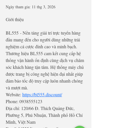
Ngày tham gia: 11 thg 3, 2026
Giới thiệu
BL555 - Nền tảng giải trí trực tuyến hàng 
đầu mang đến cho người dùng những trải 
nghiệm cá cược đỉnh cao và minh bạch. 
Thương hiệu BL555 cam kết cung cấp hệ 
thống vận hành ổn định cùng dịch vụ chăm 
sóc khách hàng tận tâm. Hệ thống máy chủ 
được trang bị công nghệ hiện đại nhất giúp 
đảm bảo tốc độ truy cập luôn nhanh chóng 
và mượt mà.
Website: 
https://bl555.discount/
Phone: 0938555123
Địa chỉ: 120/66 Đ. Thích Quảng Đức, 
Phường 5, Phú Nhuận, Thành phố Hồ Chí 
Minh, Việt Nam