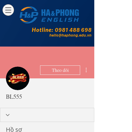
Hotline:
0981 488 698
hello@haphong.edu.vn
Thao tác khác
Theo dõi
BL555
Hồ sơ