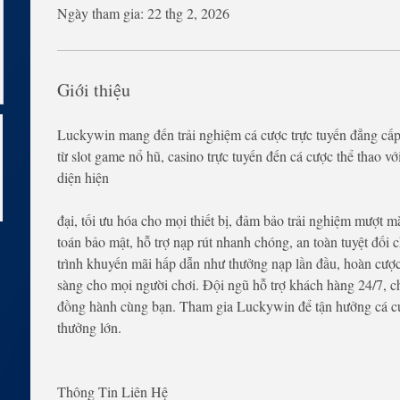
Ngày tham gia: 22 thg 2, 2026
Giới thiệu
Luckywin mang đến trải nghiệm cá cược trực tuyến đẳng cấp vớ
từ slot game nổ hũ, casino trực tuyến đến cá cược thể thao với
diện hiện
đại, tối ưu hóa cho mọi thiết bị, đảm bảo trải nghiệm mượt 
toán bảo mật, hỗ trợ nạp rút nhanh chóng, an toàn tuyệt đối 
trình khuyến mãi hấp dẫn như thưởng nạp lần đầu, hoàn cược
sàng cho mọi người chơi. Đội ngũ hỗ trợ khách hàng 24/7, c
đồng hành cùng bạn. Tham gia Luckywin để tận hưởng cá cư
thưởng lớn.
Thông Tin Liên Hệ