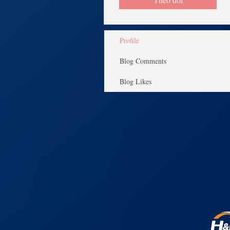
Profile
Blog Comments
Blog Likes