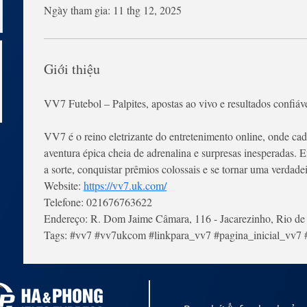
Ngày tham gia: 11 thg 12, 2025
Giới thiệu
VV7 Futebol – Palpites, apostas ao vivo e resultados confiáv
VV7 é o reino eletrizante do entretenimento online, onde ca
aventura épica cheia de adrenalina e surpresas inesperadas. 
a sorte, conquistar prêmios colossais e se tornar uma verdadei
Website: 
https://vv7.uk.com/
Telefone: 021676763622
Endereço: R. Dom Jaime Câmara, 116 - Jacarezinho, Rio de 
Tags: #vv7 #vv7ukcom #linkpara_vv7 #pagina_inicial_vv7 