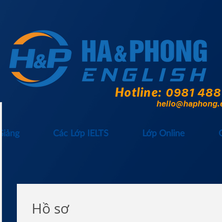
Hotline:
0981 488
hello@haphong.
Giảng
Các Lớp IELTS
Lớp Online
Hồ sơ