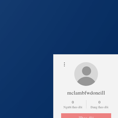
Thao tác khác
Trang Chủ
Lịch Khai 
mclambfwdoneill
0
0
Người theo dõi
Đang theo dõi
Theo dõi