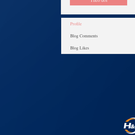
Profile
Blog Comments
Blog Likes