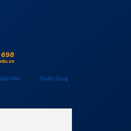
 698
edu.vn
Giáo Viên
Tuyển Dụng