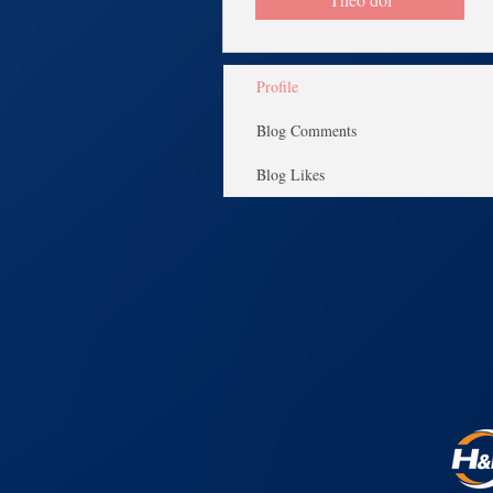
Profile
Blog Comments
Blog Likes