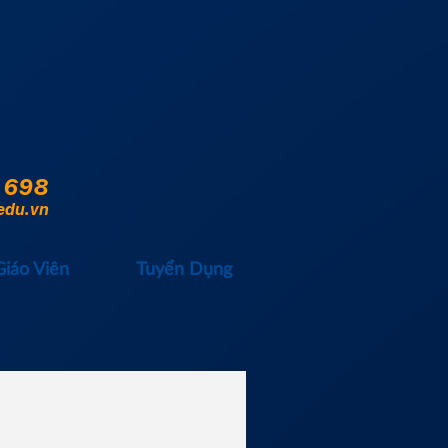
 698
edu.vn
Giáo Viên
Tuyển Dụng