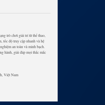
g trò chơi giải trí từ thể thao, 
n, tốc độ truy cập nhanh và hệ 
 nghiệm an toàn và minh bạch. 
ng hành, giải đáp mọi thắc mắc 
nh, Việt Nam