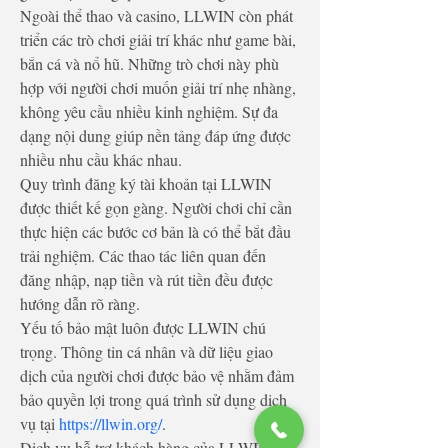
Ngoài thể thao và casino, LLWIN còn phát 
triển các trò chơi giải trí khác như game bài, 
bắn cá và nổ hũ. Những trò chơi này phù 
hợp với người chơi muốn giải trí nhẹ nhàng, 
không yêu cầu nhiều kinh nghiệm. Sự đa 
dạng nội dung giúp nền tảng đáp ứng được 
nhiều nhu cầu khác nhau.
Quy trình đăng ký tài khoản tại LLWIN 
được thiết kế gọn gàng. Người chơi chỉ cần 
thực hiện các bước cơ bản là có thể bắt đầu 
trải nghiệm. Các thao tác liên quan đến 
đăng nhập, nạp tiền và rút tiền đều được 
hướng dẫn rõ ràng.
Yếu tố bảo mật luôn được LLWIN chú 
trọng. Thông tin cá nhân và dữ liệu giao 
dịch của người chơi được bảo vệ nhằm đảm 
bảo quyền lợi trong quá trình sử dụng dịch 
vụ tại 
https://llwin.org/
.
Dịch vụ hỗ trợ khách hàng của LLWIN 