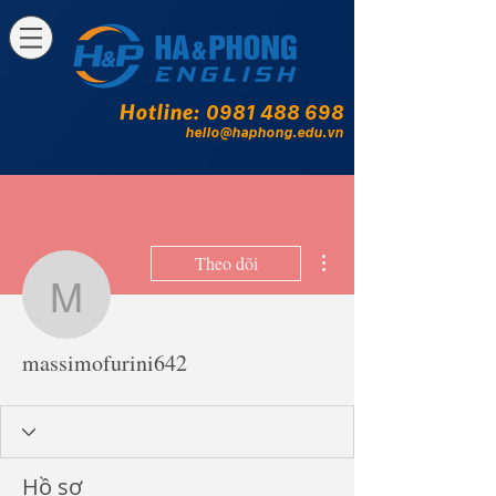
Hotline:
0981 488 698
hello@haphong.edu.vn
Thao tác khác
Theo dõi
massimofurini642
massimofurini642
Hồ sơ