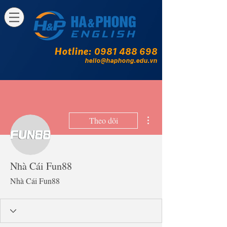
Hotline:
0981 488 698
hello@haphong.edu.vn
Thao tác khác
Theo dõi
Nhà Cái Fun88
Nhà Cái Fun88