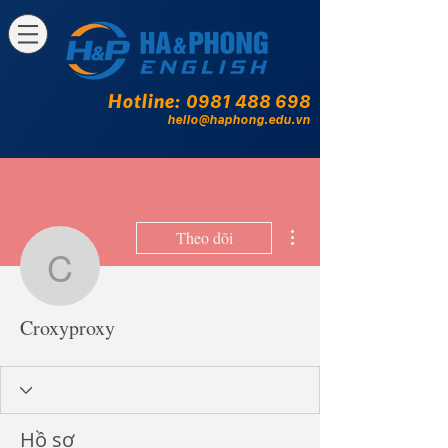
Hotline:
0981 488 698
hello@haphong.edu.vn
Thao tác khác
Theo dõi
Croxyproxy
Croxyproxy
Hồ sơ