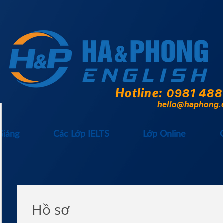
Hotline:
0981 488
hello@haphong.
Giảng
Các Lớp IELTS
Lớp Online
Hồ sơ