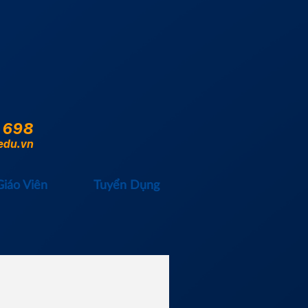
 698
edu.vn
Giáo Viên
Tuyển Dụng