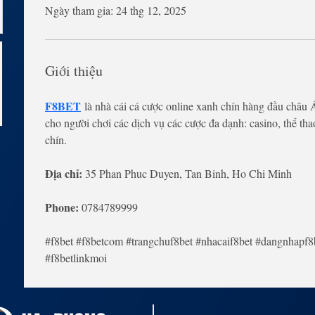
Ngày tham gia: 24 thg 12, 2025
Giới thiệu
F8BET
 là nhà cái cá cược online xanh chín hàng đầu châu
cho người chơi các dịch vụ các cược đa dạnh: casino, thể thao
chín.
Địa chỉ: 
35 Phan Phuc Duyen, Tan Binh, Ho Chi Minh
Phone: 
0784789999
#f8bet #f8betcom #trangchuf8bet #nhacaif8bet #dangnhapf8
#f8betlinkmoi