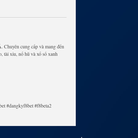
 Á. Chuyên cung cấp và mang đến 
, tài xỉu, nổ hũ và xổ số xanh 
bet #dangkyf8bet #f8beta2 