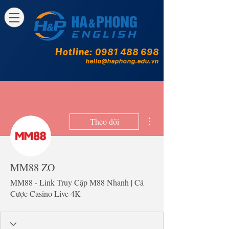
Hotline:
0981 488 698
hello@haphong.edu.vn
Thao tác khác
Theo dõi
MM88 ZO
MM88 - Link Truy Cập M88 Nhanh | Cá
Cược Casino Live 4K