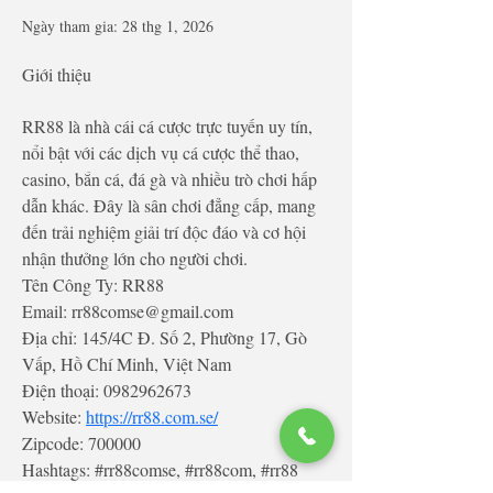
Ngày tham gia: 28 thg 1, 2026
Giới thiệu
RR88 là nhà cái cá cược trực tuyến uy tín, 
nổi bật với các dịch vụ cá cược thể thao, 
casino, bắn cá, đá gà và nhiều trò chơi hấp 
dẫn khác. Đây là sân chơi đẳng cấp, mang 
đến trải nghiệm giải trí độc đáo và cơ hội 
nhận thưởng lớn cho người chơi.
Tên Công Ty: RR88
Email: rr88comse@gmail.com
Địa chỉ: 145/4C Đ. Số 2, Phường 17, Gò 
Vấp, Hồ Chí Minh, Việt Nam
Điện thoại: 0982962673
Website: 
https://rr88.com.se/
Zipcode: 700000
Hashtags: #rr88comse, #rr88com, #rr88