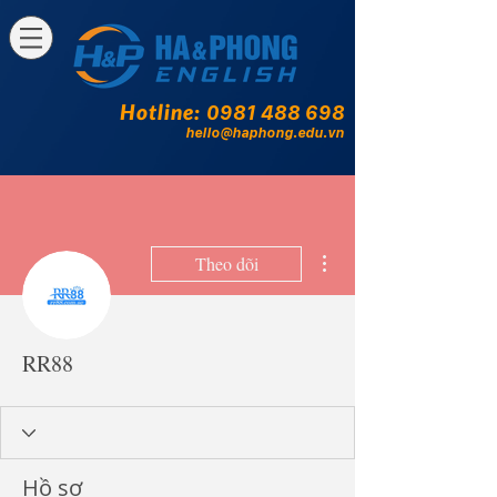
Hotline:
0981 488 698
hello@haphong.edu.vn
Thao tác khác
Theo dõi
RR88
Hồ sơ