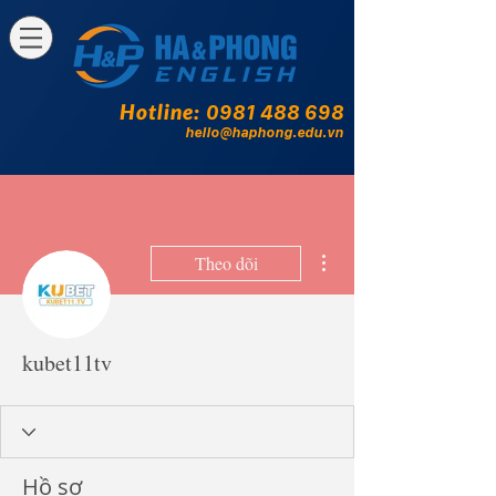
Hotline:
0981 488 698
hello@haphong.edu.vn
Thao tác khác
Theo dõi
kubet11tv
Hồ sơ