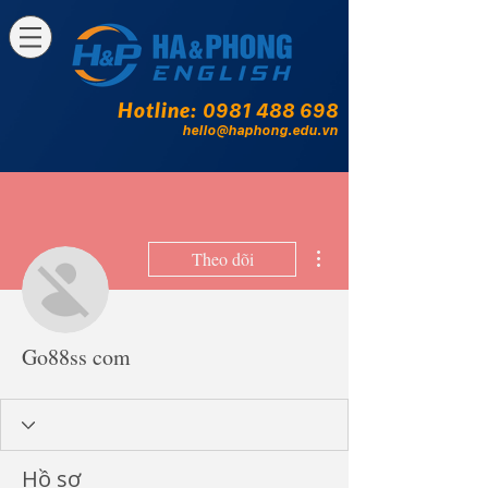
Hotline:
0981 488 698
hello@haphong.edu.vn
Thao tác khác
Theo dõi
Go88ss com
Hồ sơ