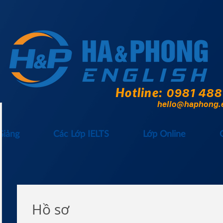
Hotline:
0981 488
hello@haphong.
Giảng
Các Lớp IELTS
Lớp Online
Hồ sơ