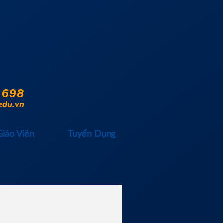
 698
edu.vn
Giáo Viên
Tuyển Dụng