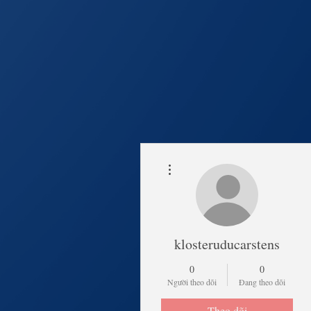
Thao tác khác
Trang Chủ
Lịch Khai 
klosteruducarstens
0
0
Người theo dõi
Đang theo dõi
Theo dõi