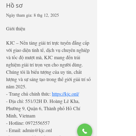
Hồ sơ
Ngày tham gia: 8 thg 12, 2025
Giới thiệu
KJC – Nền tảng giải trí trực tuyến đẳng cấp 
với giao diện tinh tế, dịch vụ chuyên nghiệp 
và tốc độ mượt mà, KJC mang đến trải 
nghiệm giải trí trọn vẹn cho người dùng. 
Chúng tôi là biểu tượng của uy tín, chất 
lượng và sự sáng tạo trong thế giới giải trí số 
năm 2025. 
- Trang chủ chính thức: 
https://kjc.onl/
- Địa chỉ: 551/32H Đ. Hoàng Lê Kha, 
Phường 9, Quận 6, Thành phố Hồ Chí 
Minh, Vietnam
- Hotline: 0972556557
- Email: admin@kjc.onl