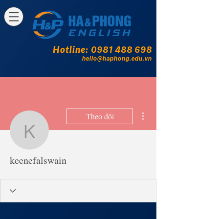
Hotline:
0981 488 698
hello@haphong.edu.vn
Thao tác khác
Theo dõi
keenefalswain
keenefalswain