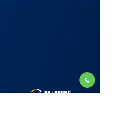
Lớp Học: phố Thái Thịnh (Hà Nội) và Tạ
Quang Bửu (Hà Nội)
✉ Email:
Tuyển Dụng
hello@haphong.edu.vn
Blog