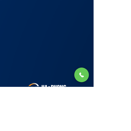
Lớp Học: phố Thái Thịnh (Hà Nội) và Tạ
Quang Bửu (Hà Nội)
✉ Email:
Tuyển Dụng
hello@haphong.edu.vn
Blog