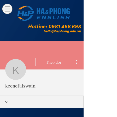
Hotline:
0981 488 698
hello@haphong.edu.vn
Thao tác khác
Theo dõi
keenefalswain
keenefalswain