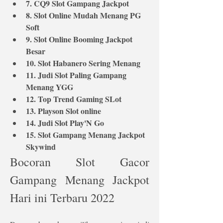
7. CQ9 Slot Gampang Jackpot
8. Slot Online Mudah Menang PG 
Soft
9. Slot Online Booming Jackpot 
Besar
10. Slot Habanero Sering Menang
11. Judi Slot Paling Gampang 
Menang YGG
12. Top Trend Gaming SLot
13. Playson Slot online
14. Judi Slot Play'N Go
15. Slot Gampang Menang Jackpot 
Skywind
Bocoran Slot Gacor 
Gampang Menang Jackpot 
Hari ini Terbaru 2022