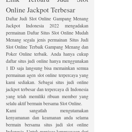
Online Jackpot Terbesar
Daftar Judi Slot Online Gampang Menang 
Jackpot Indonesia 2022 mengadakan 
permainan Daftar Situs Slot Online Mudah 
Menang segala jenis permainan Situs Judi 
Slot Online Terbaik Gampang Menang dan 
Poker Online terbaik. Anda hanya cukup 
daftar situs judi online hanya menggunakan 
1 ID saja langsung bisa memainkan semua 
permainan agen slot online terpercaya yang 
kami sediakan. Sebagai situs judi online 
jackpot terbesar dan terpercaya di Indonesia 
yang telah memiliki ribuan member yang 
selalu aktif bermain bersama Slot Online.
Kami sangatlah mengutamakan 
kenyamanan dan keamanan anda selama 
bermain bersama situs judi slot online 
Indonesia. Untuk menjaga kepercayaan dari 