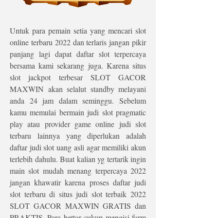
Untuk para pemain setia yang mencari slot 
online terbaru 2022 dan terlaris jangan pikir 
panjang lagi dapat daftar slot terpercaya 
bersama kami sekarang juga. Karena situs 
slot jackpot terbesar SLOT GACOR 
MAXWIN akan selalut standby melayani 
anda 24 jam dalam seminggu. Sebelum 
kamu memulai bermain judi slot pragmatic 
play atau provider game online judi slot 
terbaru lainnya yang diperlukan adalah 
daftar judi slot uang asli agar memiliki akun 
terlebih dahulu. Buat kalian yg tertarik ingin 
main slot mudah menang terpercaya 2022 
jangan khawatir karena proses daftar judi 
slot terbaru di situs judi slot terbaik 2022 
SLOT GACOR MAXWIN GRATIS dan 
PRAKTIS. Para bettor cukup mengisi form 