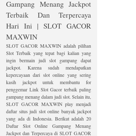
Gampang Menang Jackpot 
Terbaik Dan Terpercaya 
Hari Ini | SLOT GACOR 
MAXWIN
SLOT GACOR MAXWIN adalah pilihan 
Slot Terbaik yang tepat bagi kalian yang 
ingin bermain judi slot gampang dapat 
jackpot. Karena sudah mendapatkan 
kepercayaan dari slot online yang sering 
kasih jackpot untuk membantu for 
penggemar Link Slot Gacor terbaik paling 
gampang menang dalam judi slot. Selain itu, 
SLOT GACOR MAXWIN play menjadi 
daftar situs judi slot online banyak jackpot 
yang ada di Indonesia. Berikut adalah 20 
Daftar Slot Online Gampang Menang 
Jackpot dan Terpercaya di SLOT GACOR 