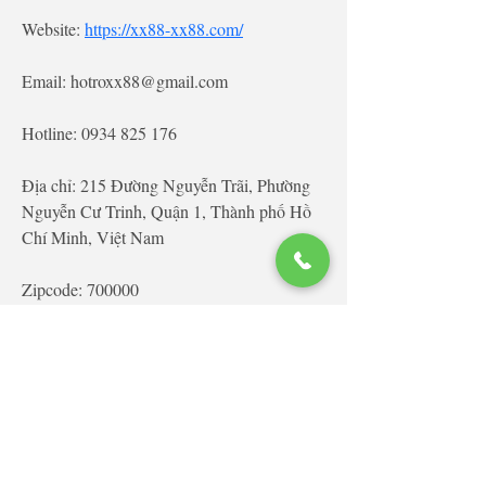
Website: 
https://xx88-xx88.com/
Email: hotroxx88@gmail.com
Hotline: 0934 825 176
Địa chỉ: 215 Đường Nguyễn Trãi, Phường 
Nguyễn Cư Trinh, Quận 1, Thành phố Hồ 
Chí Minh, Việt Nam
Zipcode: 700000
Hashtags
#xx88 #nhacaixx88 #xx88casino #xx88slot 
#xx88link