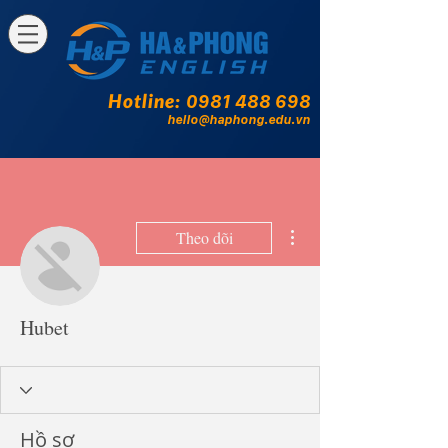
Hotline:
0981 488 698
hello@haphong.edu.vn
Thao tác khác
Theo dõi
Hubet
Hồ sơ